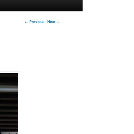
←
Previous
Next
→