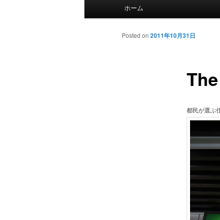
Main menu
Skip to primary content
Skip to secondary content
ホーム
Post navigation
Posted on
2011年10月31日
The
都民が選ぶ住