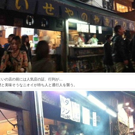
まいの店の前には人気店の証、行列が…
煙と美味そうなニオイが待ち人と通行人を襲う。