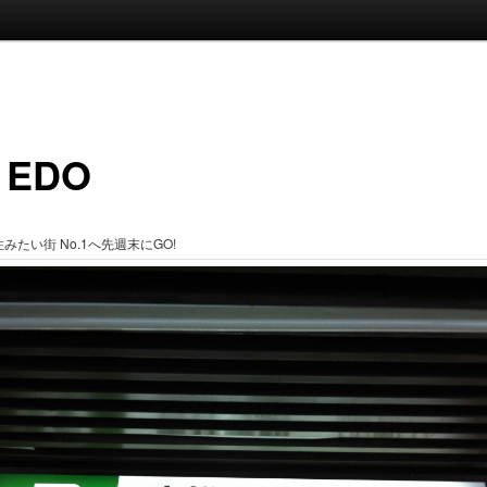
 EDO
みたい街 No.1へ先週末にGO!