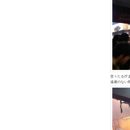
堂々たる佇
遠慮のない