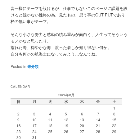
皆一様にテーマを設けるが、仕事でもないこのページに課題を設
けると続かない性格の為、見たもの、思う事のOUT PUTであり
枠の無い事がテーマ。
そんな小さな努力と感動の積み重ねが面白く、人生ってそういう
モノかなと思ったり。
荒れた海、穏やかな海、渡った者しか知り得ない何か。
自分も何かの航海士になってみよう…なんてね。
Posted in
未分類
CALENDAR
2026年8月
日
月
火
水
木
金
土
1
2
3
4
5
6
7
8
9
10
11
12
13
14
15
16
17
18
19
20
21
22
23
24
25
26
27
28
29
30
31