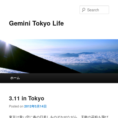
Sear
Gemini Tokyo Life
Main menu
ホーム
Skip to primary content
Skip to secondary content
3.11 in Tokyo
Posted on
2012年3月14日
東京は青い空に春の日差しをのぞかせながら、天敵の花粉も飛び