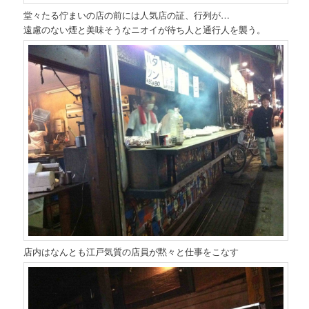
堂々たる佇まいの店の前には人気店の証、行列が…
遠慮のない煙と美味そうなニオイが待ち人と通行人を襲う。
店内はなんとも江戸気質の店員が黙々と仕事をこなす